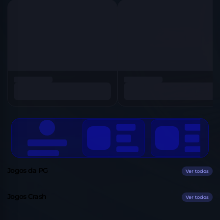
Jogos da PG
Ver todos
BÔNUS
BÔNUS
BÔNUS
Jogos Crash
Ver todos